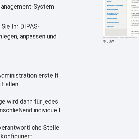
t-Management-System
 Sie Ihr DIPAS-
anlegen, anpassen und
Copyright
BSW
dministration erstellt
t allen
e wird dann für jedes
nschließend individuell
verantwortliche Stelle
 konfiguriert