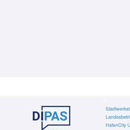
Stadtwerkst
Landesbetr
HafenCity U