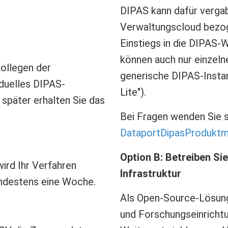
DIPAS kann dafür vergab
Verwaltungscloud bezo
Einstiegs in die DIPAS-W
können auch nur einzeln
ollegen der
generische DIPAS-Insta
iduelles DIPAS-
Lite").
später erhalten Sie das
Bei Fragen wenden Sie s
DataportDipasProdukt
Option B: Betreiben Si
wird Ihr Verfahren
Infrastruktur
indestens eine Woche.
Als Open-Source-Lösung
und Forschungseinricht