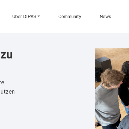
vigation
Über DIPAS
Community
News
 zu
re
nutzen