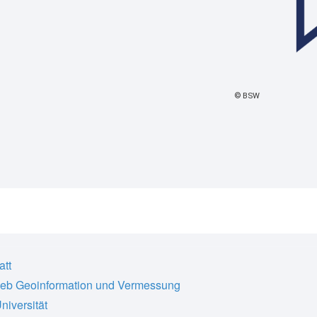
Copyright
BSW
att
ieb Geoinformation und Vermessung
niversität