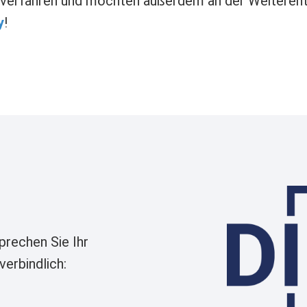
ngsverfahren und möchten außerdem an der Weitere
y
!
Image
prechen Sie Ihr
erbindlich: