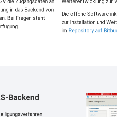
 LGV die Zugangsdaten an
Weiterentwicklung zur 
rung in das Backend von
Die offene Software inkl
en. Bei Fragen steht
zur Installation und We
rfügung.
im
Repository auf Bitbu
Image
PAS-Backend
eiligungsverfahren